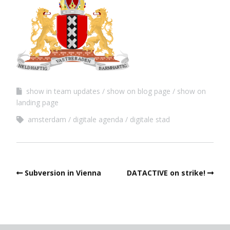
show in team updates
show on blog page
show on
landing page
amsterdam
digitale agenda
digitale stad
Subversion in Vienna
DATACTIVE on strike!