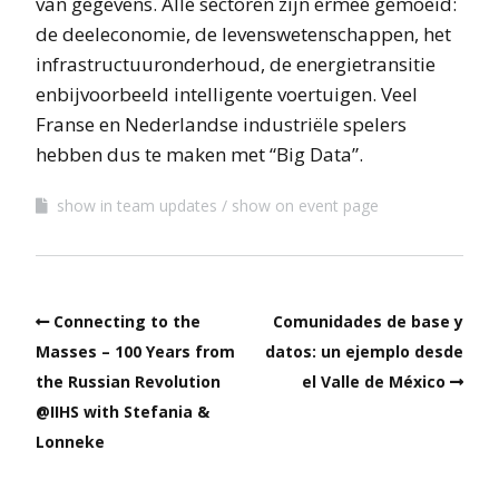
van gegevens. Alle sectoren zijn ermee gemoeid:
de deeleconomie, de levenswetenschappen, het
infrastructuuronderhoud, de energietransitie
enbijvoorbeeld intelligente voertuigen. Veel
Franse en Nederlandse industriële spelers
hebben dus te maken met “Big Data”.
show in team updates
show on event page
Connecting to the
Comunidades de base y
Masses – 100 Years from
datos: un ejemplo desde
the Russian Revolution
el Valle de México
@IIHS with Stefania &
Lonneke