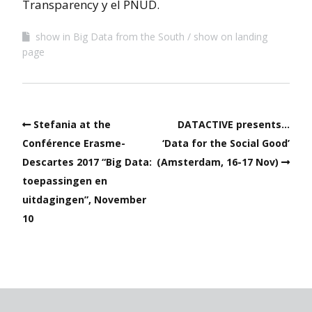
Transparency y el PNUD.
show in Big Data from the South
show on landing
page
Stefania at the
DATACTIVE presents…
Conférence Erasme-
‘Data for the Social Good’
Descartes 2017 “Big Data:
(Amsterdam, 16-17 Nov)
toepassingen en
uitdagingen”, November
10